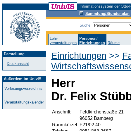
Informationssystem der Otto-F
Sammlung/Stundenplan
Suche:
Lehr-
Personen/
veranstaltungen
Einrichtungen
Räume
Einrichtungen
>>
Fa
Darstellung
Wirtschaftswissens
Druckansicht
Außerdem im UnivIS
Herr
Vorlesungsverzeichnis
Dr. Felix Stü
Veranstaltungskalender
Anschrift:
Feldkirchenstraße 21
96052 Bamberg
Raumkürzel:
F21/02.40