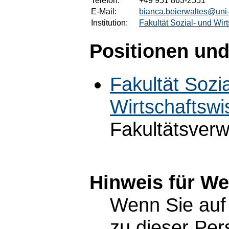
Telefon:
+49 951 863-2551
E-Mail:
bianca.beierwaltes@uni
Institution:
Fakultät Sozial- und Wir
Positionen und
Fakultät Sozi
Wirtschaftswi
Fakultätsverw
Hinweis für W
Wenn Sie auf 
zu dieser Pe