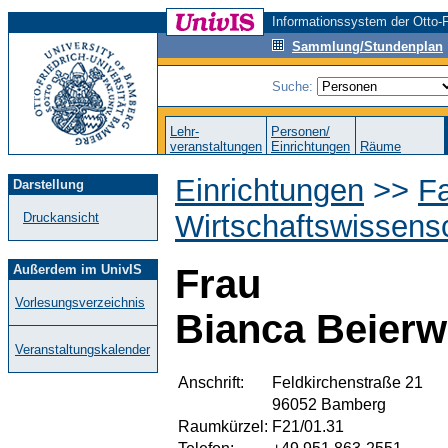
Informationssystem der Otto-F
Sammlung/Stundenplan
Suche:
Lehr-
Personen/
veranstaltungen
Einrichtungen
Räume
Einrichtungen
>>
Fa
Darstellung
Wirtschaftswissens
Druckansicht
Außerdem im UnivIS
Frau
Vorlesungsverzeichnis
Bianca Beierw
Veranstaltungskalender
Anschrift:
Feldkirchenstraße 21
96052 Bamberg
Raumkürzel:
F21/01.31