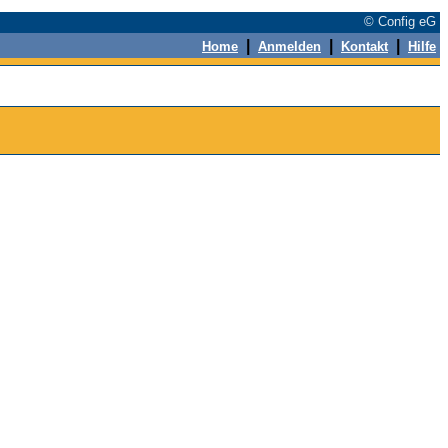
© Config eG
|
|
|
Home
Anmelden
Kontakt
Hilfe