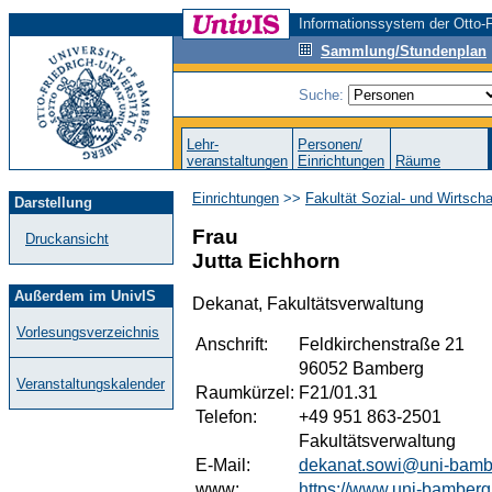
Informationssystem der Otto-F
Sammlung/Stundenplan
Suche:
Lehr-
Personen/
veranstaltungen
Einrichtungen
Räume
Einrichtungen
>>
Fakultät Sozial- und Wirtsch
Darstellung
Frau
Druckansicht
Jutta Eichhorn
Außerdem im UnivIS
Dekanat, Fakultätsverwaltung
Vorlesungsverzeichnis
Anschrift:
Feldkirchenstraße 21
96052 Bamberg
Veranstaltungskalender
Raumkürzel:
F21/01.31
Telefon:
+49 951 863-2501
Fakultätsverwaltung
E-Mail:
dekanat.sowi@uni-bamb
www:
https://www.uni-bamberg