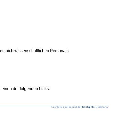
hen nichtwissenschaftlichen Personals
 einen der folgenden Links:
UnivIS ist ein Produkt der
Config eG
, Buckenhof