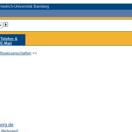
riedrich-Universität Bamberg
Telefon &
E-Mail
aftswissenschaften
>>
erg.de
.de/sowi/