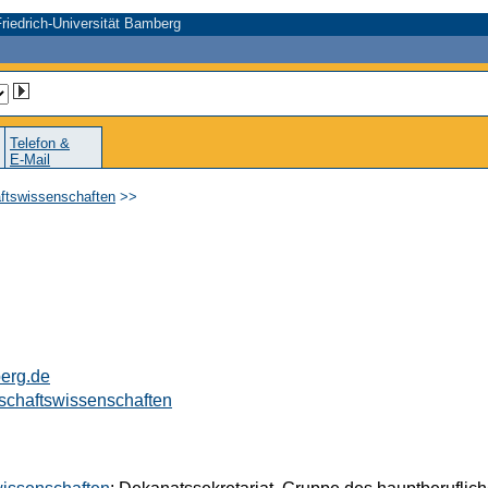
riedrich-Universität Bamberg
Telefon &
E-Mail
aftswissenschaften
>>
erg.de
tschaftswissenschaften