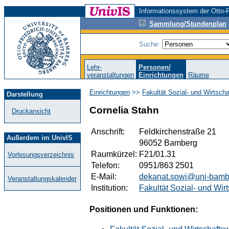
Informationssystem der Otto-F
Sammlung/Stundenplan
Suche:
Lehr-
Personen/
veranstaltungen
Einrichtungen
Räume
Einrichtungen
>>
Fakultät Sozial- und Wirtsch
Darstellung
Cornelia Stahn
Druckansicht
Anschrift:
Feldkirchenstraße 21
Außerdem im UnivIS
96052 Bamberg
Raumkürzel:
F21/01.31
Vorlesungsverzeichnis
Telefon:
0951/863 2501
E-Mail:
dekanat.sowi@uni-bamb
Veranstaltungskalender
Institution:
Fakultät Sozial- und Wir
Positionen und Funktionen: