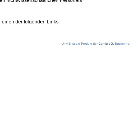
hen nichtwissenschaftlichen Personals
 einen der folgenden Links:
UnivIS ist ein Produkt der
Config eG
, Buckenhof