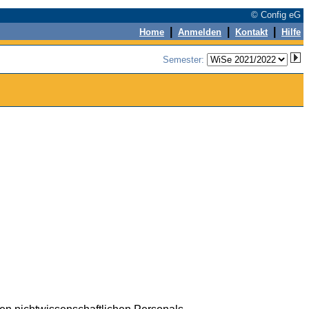
© Config eG
|
|
|
Home
Anmelden
Kontakt
Hilfe
Semester: