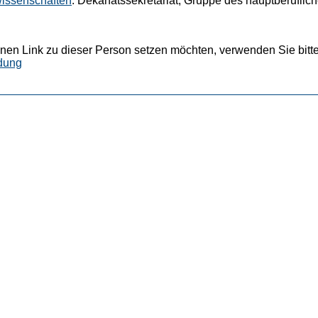
wissenschaften
: Dekanatssekretariat, Gruppe des hauptberuflic
nen Link zu dieser Person setzen möchten, verwenden Sie bitte
dung