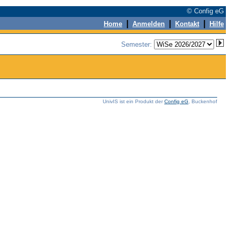
© Config eG
|
|
|
Home
Anmelden
Kontakt
Hilfe
Semester:
UnivIS ist ein Produkt der
Config eG
, Buckenhof