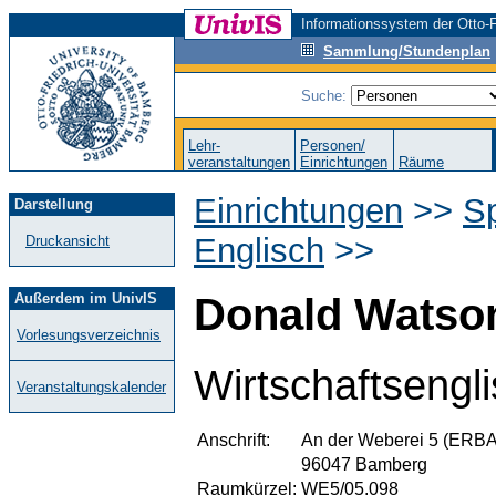
Informationssystem der Otto-F
Sammlung/Stundenplan
Suche:
Lehr-
Personen/
veranstaltungen
Einrichtungen
Räume
Einrichtungen
>>
S
Darstellung
Englisch
>>
Druckansicht
Außerdem im UnivIS
Donald Watso
Vorlesungsverzeichnis
Wirtschaftsengl
Veranstaltungskalender
Anschrift:
An der Weberei 5 (ERBA
96047 Bamberg
Raumkürzel:
WE5/05.098