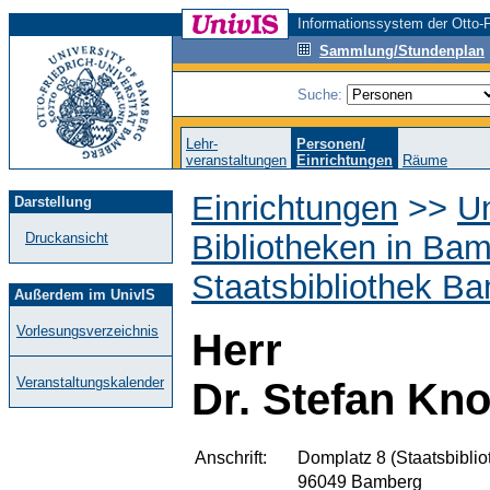
Informationssystem der Otto-F
Sammlung/Stundenplan
Suche:
Lehr-
Personen/
veranstaltungen
Einrichtungen
Räume
Einrichtungen
>>
Un
Darstellung
Bibliotheken in Bam
Druckansicht
Staatsbibliothek B
Außerdem im UnivIS
Vorlesungsverzeichnis
Herr
Veranstaltungskalender
Dr. Stefan Kn
Anschrift:
Domplatz 8 (Staatsbibli
96049 Bamberg