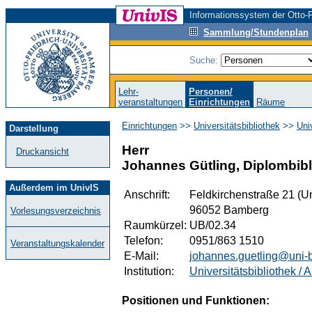
Informationssystem der Otto-F
Sammlung/Stundenplan
Suche:
Lehr-
Personen/
veranstaltungen
Einrichtungen
Räume
Einrichtungen
>>
Universitätsbibliothek
>>
Uni
Darstellung
Herr
Druckansicht
Johannes Gütling, Diplombibl
Außerdem im UnivIS
Anschrift:
Feldkirchenstraße 21 (Un
96052 Bamberg
Vorlesungsverzeichnis
Raumkürzel:
UB/02.34
Telefon:
0951/863 1510
Veranstaltungskalender
E-Mail:
johannes.guetling@uni-
Institution:
Universitätsbibliothek / 
Positionen und Funktionen: