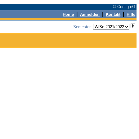
© Config eG
|
|
|
Home
Anmelden
Kontakt
Hilfe
Semester: