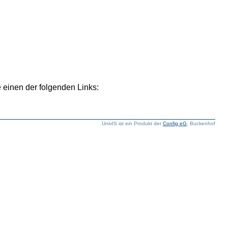
 einen der folgenden Links:
UnivIS ist ein Produkt der
Config eG
, Buckenhof