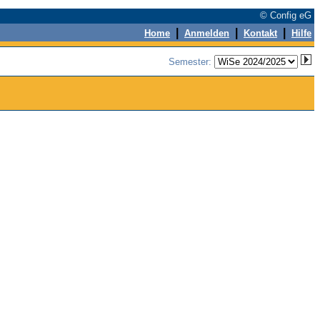
© Config eG
|
|
|
Home
Anmelden
Kontakt
Hilfe
Semester: