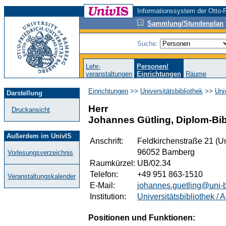
Informationssystem der Otto-F
Sammlung/Stundenplan
Suche:
Lehr-
Personen/
veranstaltungen
Einrichtungen
Räume
Einrichtungen
>>
Universitätsbibliothek
>>
Uni
Darstellung
Herr
Druckansicht
Johannes Gütling, Diplom-Bib
Außerdem im UnivIS
Anschrift:
Feldkirchenstraße 21 (Un
96052 Bamberg
Vorlesungsverzeichnis
Raumkürzel:
UB/02.34
Telefon:
+49 951 863-1510
Veranstaltungskalender
E-Mail:
johannes.guetling@uni-
Institution:
Universitätsbibliothek / 
Positionen und Funktionen: