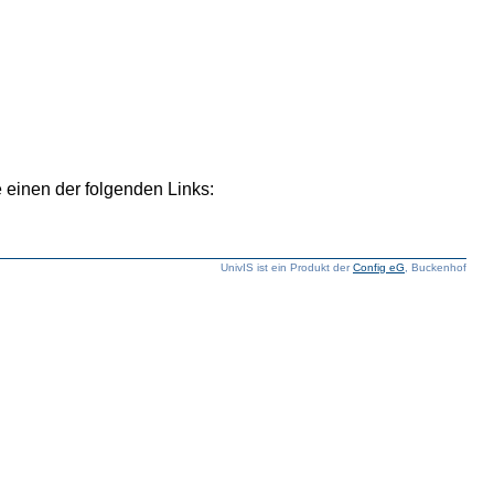
 einen der folgenden Links:
UnivIS ist ein Produkt der
Config eG
, Buckenhof