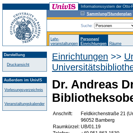
Informationssystem der Otto-F
Sammlung/Stundenplan
Suche:
Lehr-
Personen/
veranstaltungen
Einrichtungen
Räume
Einrichtungen
>>
Un
Darstellung
Universitätsbibliot
Druckansicht
Außerdem im UnivIS
Dr. Andreas Dr
Vorlesungsverzeichnis
Bibliotheksobe
Veranstaltungskalender
Anschrift:
Feldkirchenstraße 21 (Un
96052 Bamberg
Raumkürzel:
UB/01.19