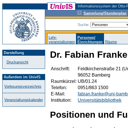
Informationssystem der Otto-F
Sammlung/Stundenplan
Suche:
Lehr-
Personen/
veranstaltungen
Einrichtungen
Räume
Dr. Fabian Franke,
Darstellung
Druckansicht
Anschrift:
Feldkirchenstraße 21 (Un
96052 Bamberg
Außerdem im UnivIS
Raumkürzel:
UB/01.24
Vorlesungsverzeichnis
Telefon:
0951/863 1500
E-Mail:
fabian.franke@uni-bamb
Institution:
Universitätsbibliothek
Veranstaltungskalender
Positionen und Fu