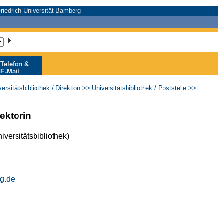
riedrich-Universität Bamberg
Telefon &
E-Mail
ersitätsbibliothek / Direktion
>>
Universitätsbibliothek / Poststelle
>>
rektorin
iversitätsbibliothek)
g.de