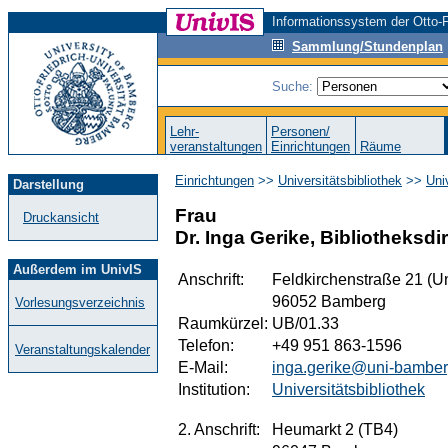
Informationssystem der Otto-F
Sammlung/Stundenplan
Suche:
Lehr-
Personen/
veranstaltungen
Einrichtungen
Räume
Einrichtungen
>>
Universitätsbibliothek
>>
Univ
Darstellung
Frau
Druckansicht
Dr. Inga Gerike, Bibliotheksdi
Außerdem im UnivIS
Anschrift:
Feldkirchenstraße 21 (Un
96052 Bamberg
Vorlesungsverzeichnis
Raumkürzel:
UB/01.33
Telefon:
+49 951 863-1596
Veranstaltungskalender
E-Mail:
inga.gerike@uni-bamber
Institution:
Universitätsbibliothek
2. Anschrift:
Heumarkt 2 (TB4)