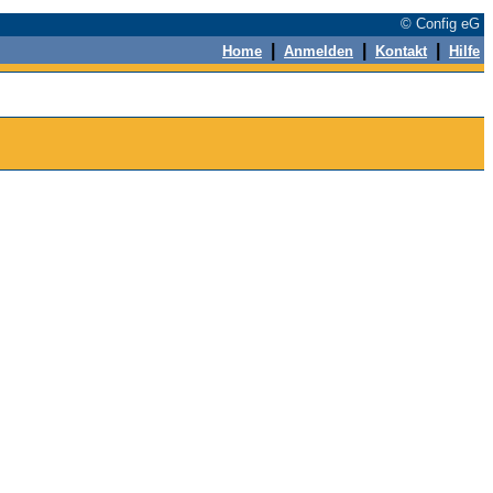
© Config eG
|
|
|
Home
Anmelden
Kontakt
Hilfe