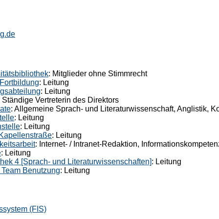
g.de
tätsbibliothek
: Mitglieder ohne Stimmrecht
 Fortbildung
: Leitung
ngsabteilung
: Leitung
: Ständige Vertreterin des Direktors
rate
: Allgemeine Sprach- und Literaturwissenschaft, Anglistik, 
telle
: Leitung
stelle
: Leitung
 Kapellenstraße
: Leitung
keitsarbeit
: Internet- / Intranet-Redaktion, Informationskompeten
e
: Leitung
iothek 4 [Sprach- und Literaturwissenschaften]
: Leitung
es Team Benutzung
: Leitung
ssystem (FIS)