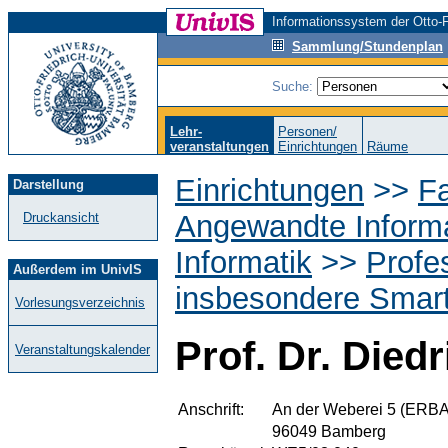
Informationssystem der Otto-F
Sammlung/Stundenplan
Suche:
Lehr-
Personen/
veranstaltungen
Einrichtungen
Räume
Einrichtungen
>>
Fa
Darstellung
Angewandte Informa
Druckansicht
Informatik
>>
Profe
Außerdem im UnivIS
insbesondere Smar
Vorlesungsverzeichnis
Prof. Dr. Died
Veranstaltungskalender
Anschrift:
An der Weberei 5 (ERBA
96049 Bamberg