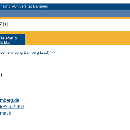
riedrich-Universität Bamberg
Telefon &
E-Mail
 Lehrerbildung Bamberg (ZLB)
>>
)
amberg.de
de/?id=5453
rmatik