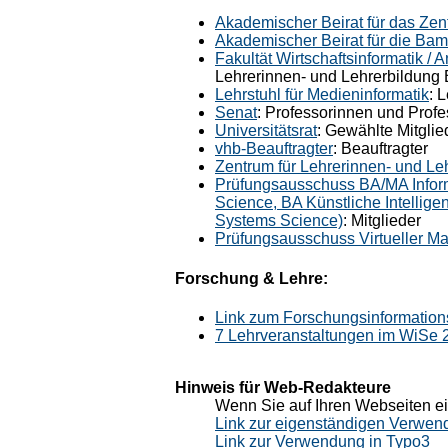
Akademischer Beirat für das Zen
Akademischer Beirat für die Bam
Fakultät Wirtschaftsinformatik /
Lehrerinnen- und Lehrerbildung
Lehrstuhl für Medieninformatik
: 
Senat
: Professorinnen und Prof
Universitätsrat
: Gewählte Mitglie
vhb-Beauftragter
: Beauftragter
Zentrum für Lehrerinnen- und L
Prüfungsausschuss BA/MA Inform
Science, BA Künstliche Intellig
Systems Science)
: Mitglieder
Prüfungsausschuss Virtueller Ma
Forschung & Lehre:
Link zum Forschungsinformation
7 Lehrveranstaltungen im WiSe
Hinweis für Web-Redakteure
Wenn Sie auf Ihren Webseiten ei
Link zur eigenständigen Verwen
Link zur Verwendung in Typo3