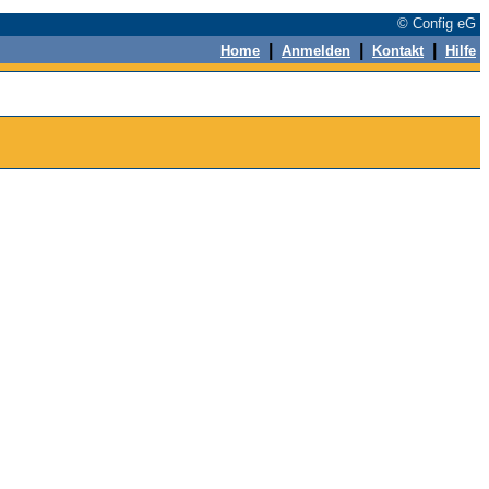
© Config eG
|
|
|
Home
Anmelden
Kontakt
Hilfe