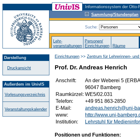
Informationssystem der Otto-F
Sammlung/Stundenplan
Suche:
Lehr-
Personen/
veranstaltungen
Einrichtungen
Räume
Einrichtungen
>>
Zentrum für Lehrerinnen- und
Darstellung
Prof. Dr. Andreas Henrich
Druckansicht
Anschrift:
An der Weberei 5 (ERBA
Außerdem im UnivIS
96047 Bamberg
Raumkürzel:
WE5/02.031
Vorlesungsverzeichnis
Telefon:
+49 951 863-2850
E-Mail:
andreas.henrich@uni-b
Veranstaltungskalender
www:
http://www.uni-bamberg.
Institution:
Lehrstuhl für Medieninfo
Positionen und Funktionen: