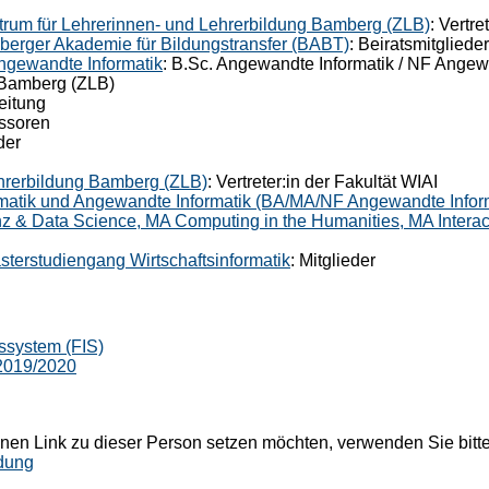
trum für Lehrerinnen- und Lehrerbildung Bamberg (ZLB)
: Vertre
berger Akademie für Bildungstransfer (BABT)
: Beiratsmitgliede
 Angewandte Informatik
: B.Sc. Angewandte Informatik / NF Angew
 Bamberg (ZLB)
Leitung
essoren
der
ehrerbildung Bamberg (ZLB)
: Vertreter:in der Fakultät WIAI
atik und Angewandte Informatik (BA/MA/NF Angewandte Informat
enz & Data Science, MA Computing in the Humanities, MA Interac
sterstudiengang Wirtschaftsinformatik
: Mitglieder
ssystem (FIS)
 2019/2020
nen Link zu dieser Person setzen möchten, verwenden Sie bitte
dung