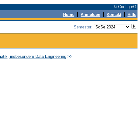
© Config eG
|
|
|
Home
Anmelden
Kontakt
Hilfe
Semester:
rmatik, insbesondere Data Engineering
>>