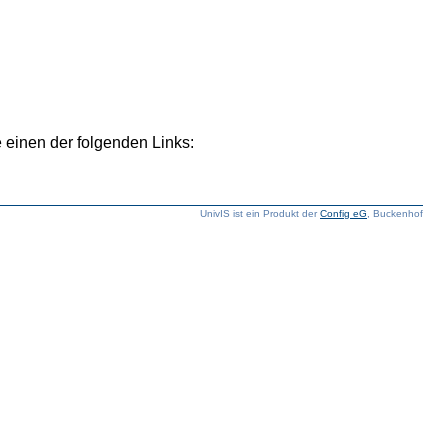
 einen der folgenden Links:
UnivIS ist ein Produkt der
Config eG
, Buckenhof