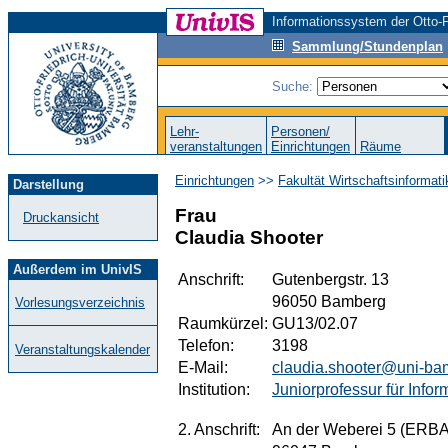
Informationssystem der Otto-F
Sammlung/Stundenplan
Suche:
Lehr-
Personen/
veranstaltungen
Einrichtungen
Räume
Einrichtungen
>>
Fakultät Wirtschaftsinformat
Darstellung
Frau
Druckansicht
Claudia Shooter
Außerdem im UnivIS
Anschrift:
Gutenbergstr. 13
96050 Bamberg
Vorlesungsverzeichnis
Raumkürzel:
GU13/02.07
Telefon:
3198
Veranstaltungskalender
E-Mail:
claudia.shooter@uni-ba
Institution:
Juniorprofessur für Info
2. Anschrift:
An der Weberei 5 (ERB