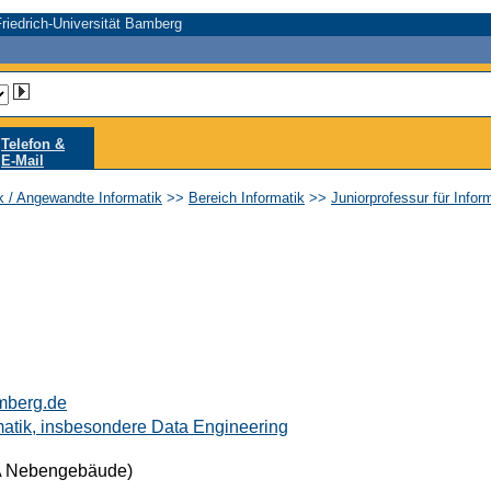
riedrich-Universität Bamberg
Telefon &
E-Mail
ik / Angewandte Informatik
>>
Bereich Informatik
>>
Juniorprofessur für Info
mberg.de
rmatik, insbesondere Data Engineering
A Nebengebäude)