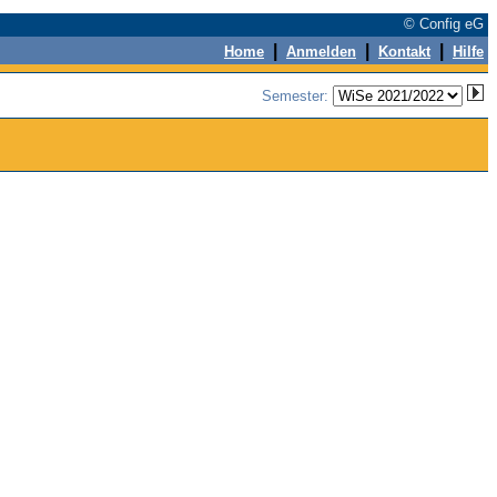
© Config eG
|
|
|
Home
Anmelden
Kontakt
Hilfe
Semester: