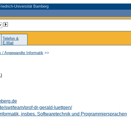
riedrich-Universität Bamberg
Telefon &
E-Mail
ik / Angewandte Informatik
>>
)
mberg.de
e/swt/team/prof-dr-gerald-luettgen/
 Informatik, insbes. Softwaretechnik und Programmiersprachen