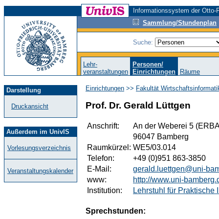
Informationssystem der Otto-F
Sammlung/Stundenplan
Suche:
Lehr-
Personen/
veranstaltungen
Einrichtungen
Räume
Einrichtungen
>>
Fakultät Wirtschaftsinformat
Darstellung
Prof. Dr. Gerald Lüttgen
Druckansicht
Anschrift:
An der Weberei 5 (ERBA
Außerdem im UnivIS
96047 Bamberg
Raumkürzel:
WE5/03.014
Vorlesungsverzeichnis
Telefon:
+49 (0)951 863-3850
E-Mail:
gerald.luettgen@uni-ba
Veranstaltungskalender
www:
http://www.uni-bamberg.d
Institution:
Lehrstuhl für Praktische
Sprechstunden: