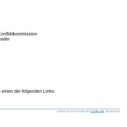
Konfliktkommission
lieder
 einen der folgenden Links:
UnivIS ist ein Produkt der
Config eG
, Buckenhof