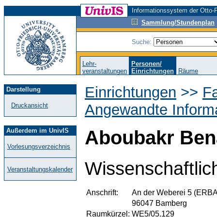
Informationssystem der Otto-F
Sammlung/Stundenplan
Suche:
Lehr-
Personen/
veranstaltungen
Einrichtungen
Räume
Einrichtungen
>>
Fa
Darstellung
Angewandte Informa
Druckansicht
Außerdem im UnivIS
Aboubakr Bena
Vorlesungsverzeichnis
Wissenschaftlich
Veranstaltungskalender
Anschrift:
An der Weberei 5 (ERBA
96047 Bamberg
Raumkürzel:
WE5/05.129