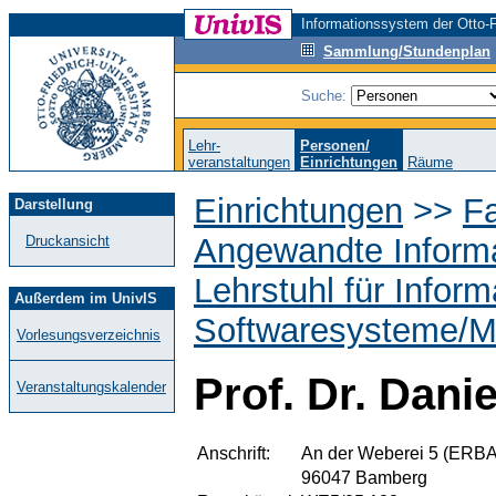
Informationssystem der Otto-F
Sammlung/Stundenplan
Suche:
Lehr-
Personen/
veranstaltungen
Einrichtungen
Räume
Einrichtungen
>>
Fa
Darstellung
Angewandte Informa
Druckansicht
Lehrstuhl für Inform
Außerdem im UnivIS
Softwaresysteme/Mo
Vorlesungsverzeichnis
Prof. Dr. Dani
Veranstaltungskalender
Anschrift:
An der Weberei 5 (ERBA
96047 Bamberg