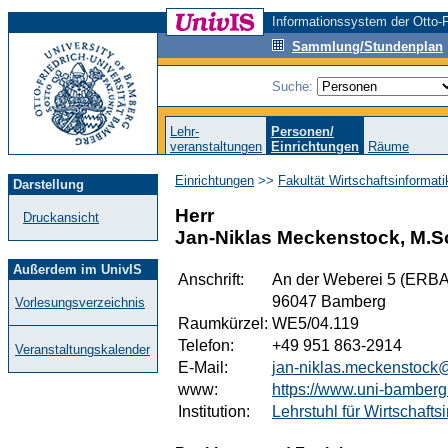
Informationssystem der Otto-F
Sammlung/Stundenplan
Suche:
Lehr-
Personen/
veranstaltungen
Einrichtungen
Räume
Einrichtungen
>>
Fakultät Wirtschaftsinformat
Darstellung
Herr
Druckansicht
Jan-Niklas Meckenstock, M.S
Außerdem im UnivIS
Anschrift:
An der Weberei 5 (ERBA
96047 Bamberg
Vorlesungsverzeichnis
Raumkürzel:
WE5/04.119
Telefon:
+49 951 863-2914
Veranstaltungskalender
E-Mail:
jan-niklas.meckenstock
www:
https://www.uni-bamberg.
Institution:
Lehrstuhl für Wirtschafts