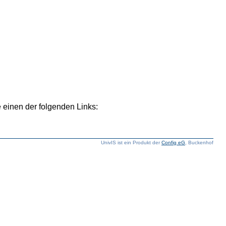
 einen der folgenden Links:
UnivIS ist ein Produkt der
Config eG
, Buckenhof