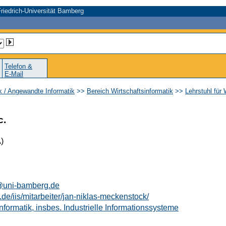
riedrich-Universität Bamberg
Telefon &
E-Mail
ik / Angewandte Informatik
>>
Bereich Wirtschaftsinformatik
>>
Lehrstuhl für 
c.
)
@uni-bamberg.de
de/iis/mitarbeiter/jan-niklas-meckenstock/
informatik, insbes. Industrielle Informationssysteme