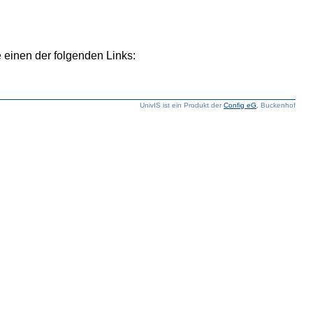
 einen der folgenden Links:
UnivIS ist ein Produkt der
Config eG
, Buckenhof