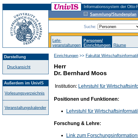
Informationssystem der Otto-F
Sammlung/Stundenplan
Suche:
Lehr-
Personen/
veranstaltungen
Einrichtungen
Räume
Einrichtungen
>>
Fakultät Wirtschaftsinformat
Darstellung
Herr
Druckansicht
Dr. Bernhard Moos
Außerdem im UnivIS
Institution:
Lehrstuhl für Wirtschaftsi
Vorlesungsverzeichnis
Positionen und Funktionen:
Veranstaltungskalender
Lehrstuhl für Wirtschaftsinform
Forschung & Lehre:
Link zum Forschungsinformation