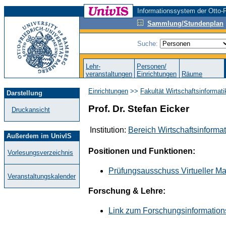
Informationssystem der Otto-F
Sammlung/Stundenplan
Suche:
Lehr-
Personen/
veranstaltungen
Einrichtungen
Räume
Einrichtungen
>>
Fakultät Wirtschaftsinformat
Darstellung
Prof. Dr. Stefan Eicker
Druckansicht
Institution:
Bereich Wirtschaftsinformat
Außerdem im UnivIS
Positionen und Funktionen:
Vorlesungsverzeichnis
Prüfungsausschuss Virtueller Ma
Veranstaltungskalender
Forschung & Lehre:
Link zum Forschungsinformation