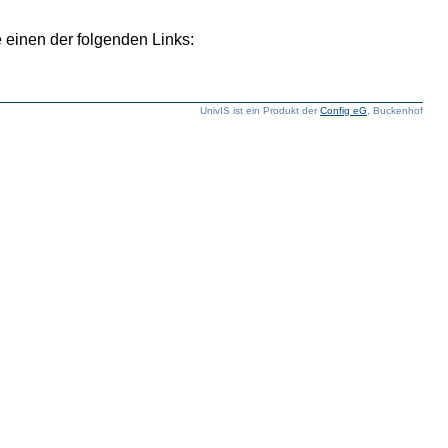
 einen der folgenden Links:
UnivIS ist ein Produkt der
Config eG
, Buckenhof