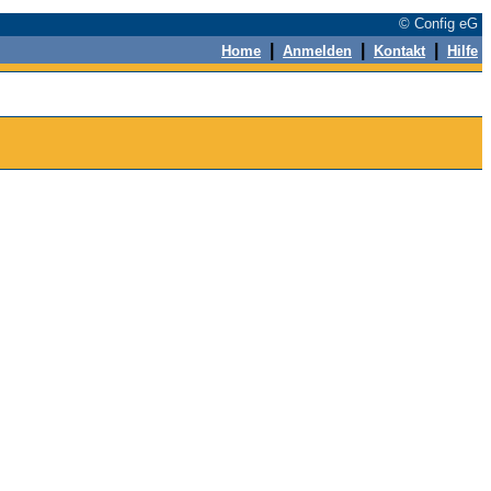
© Config eG
|
|
|
Home
Anmelden
Kontakt
Hilfe