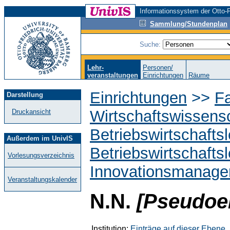
Informationssystem der Otto-F
Sammlung/Stundenplan
Suche:
Lehr-
Personen/
veranstaltungen
Einrichtungen
Räume
Einrichtungen
>>
Fa
Darstellung
Wirtschaftswissens
Druckansicht
Betriebswirtschafts
Außerdem im UnivIS
Betriebswirtschaftsl
Vorlesungsverzeichnis
Innovationsmanag
Veranstaltungskalender
N.N.
[Pseudoei
Institution:
Einträge auf dieser Ebene