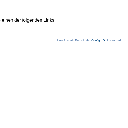
 einen der folgenden Links:
UnivIS ist ein Produkt der
Config eG
, Buckenhof