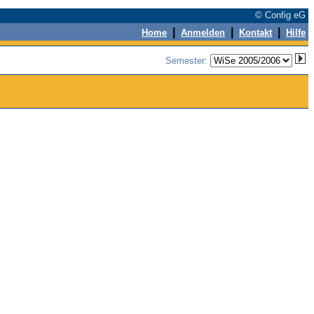
© Config eG
|
|
|
Home
Anmelden
Kontakt
Hilfe
Semester: