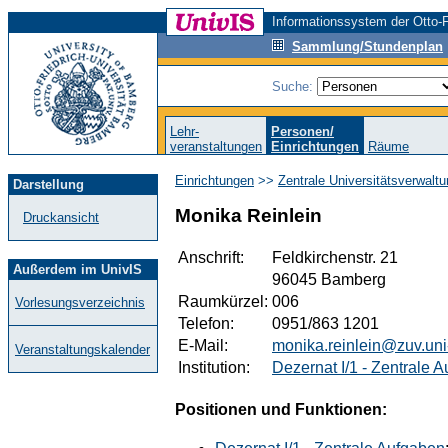
Informationssystem der Otto-F
Sammlung/Stundenplan
Suche:
Lehr-
Personen/
veranstaltungen
Einrichtungen
Räume
Einrichtungen
>>
Zentrale Universitätsverwalt
Darstellung
Monika Reinlein
Druckansicht
Anschrift:
Feldkirchenstr. 21
Außerdem im UnivIS
96045 Bamberg
Raumkürzel:
006
Vorlesungsverzeichnis
Telefon:
0951/863 1201
E-Mail:
monika.reinlein@zuv.un
Veranstaltungskalender
Institution:
Dezernat I/1 - Zentrale 
Positionen und Funktionen: