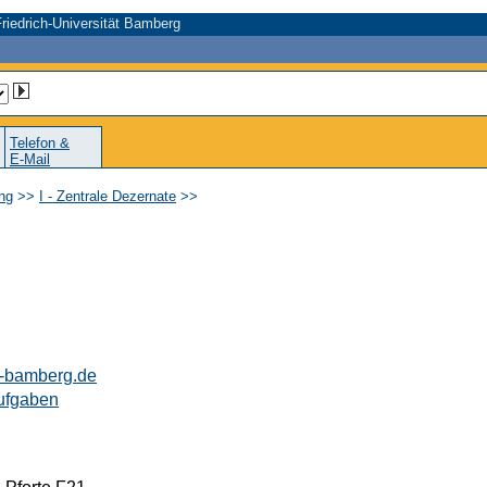
riedrich-Universität Bamberg
Telefon &
E-Mail
ung
>>
I - Zentrale Dezernate
>>
i-bamberg.de
Aufgaben