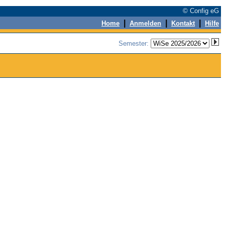
© Config eG
|
|
|
Home
Anmelden
Kontakt
Hilfe
Semester: