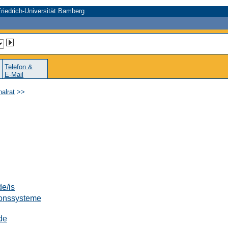
riedrich-Universität Bamberg
Telefon &
E-Mail
alrat
>>
e/is
tionssysteme
de