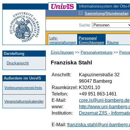
Informationssystem der Otto-F
Sammlung/Stundenplan
Suche:
Lehr-
Personen/
veranstaltungen
Einrichtungen
Räume
Einrichtungen
>>
Personalvertretung
>>
Person
Darstellung
Franziska Stahl
Druckansicht
Anschrift:
Kapuzinerstraße 32
Außerdem im UnivIS
96047 Bamberg
Raumkürzel:
K32/01.10
Vorlesungsverzeichnis
Telefon:
+49 951 863-1461
E-Mail:
core.is@uni-bamberg.de
Veranstaltungskalender
www:
http://www.uni-bamberg.d
Institution:
Dezernat Z/IS - Informa
E-Mail:
franziska.stahl@uni-bamberg.