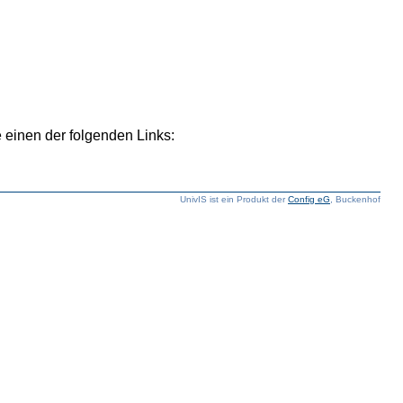
 einen der folgenden Links:
UnivIS ist ein Produkt der
Config eG
, Buckenhof