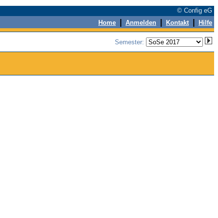
© Config eG
|
|
|
Home
Anmelden
Kontakt
Hilfe
Semester: