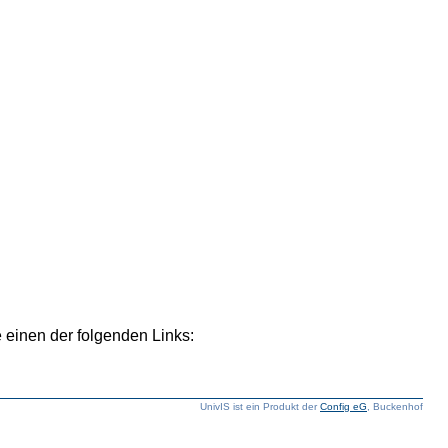
 einen der folgenden Links:
UnivIS ist ein Produkt der
Config eG
, Buckenhof