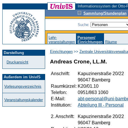
Informationssystem der Otto-F
Sammlung/Stundenplan
Suche:
Lehr-
Personen/
veranstaltungen
Einrichtungen
Räume
Einrichtungen
>>
Zentrale Universitätsverwalt
Darstellung
Andreas Crone, LL.M.
Druckansicht
Anschrift:
Kapuzinerstraße 20/22
Außerdem im UnivIS
96047 Bamberg
Raumkürzel:
K20/01.10
Vorlesungsverzeichnis
Telefon:
0951/863 1060
E-Mail:
abt-personal@uni-bamb
Veranstaltungskalender
Institution:
Abteilung III - Personal
2. Anschrift:
Kapuzinerstraße 20/22
96047 Bamberg