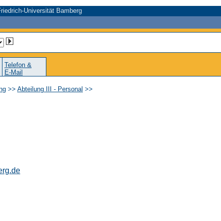
riedrich-Universität Bamberg
Telefon &
E-Mail
ung
>>
Abteilung III - Personal
>>
erg.de