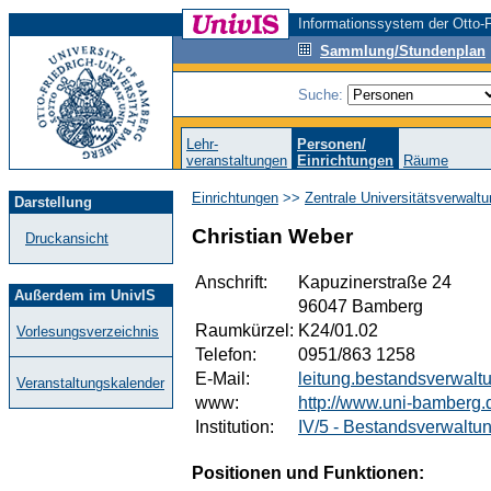
Informationssystem der Otto-F
Sammlung/Stundenplan
Suche:
Lehr-
Personen/
veranstaltungen
Einrichtungen
Räume
Einrichtungen
>>
Zentrale Universitätsverwalt
Darstellung
Christian Weber
Druckansicht
Anschrift:
Kapuzinerstraße 24
Außerdem im UnivIS
96047 Bamberg
Raumkürzel:
K24/01.02
Vorlesungsverzeichnis
Telefon:
0951/863 1258
E-Mail:
leitung.bestandsverwal
Veranstaltungskalender
www:
http://www.uni-bamberg.
Institution:
IV/5 - Bestandsverwaltu
Positionen und Funktionen: