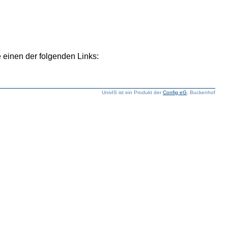
 einen der folgenden Links:
UnivIS ist ein Produkt der
Config eG
, Buckenhof