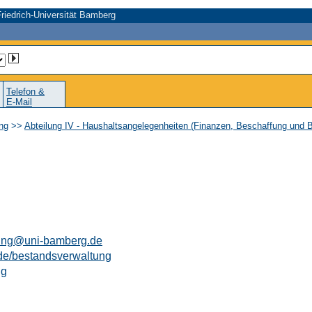
riedrich-Universität Bamberg
Telefon &
E-Mail
ung
>>
Abteilung IV - Haushaltsangelegenheiten (Finanzen, Beschaffung und 
tung@uni-bamberg.de
de/bestandsverwaltung
ng