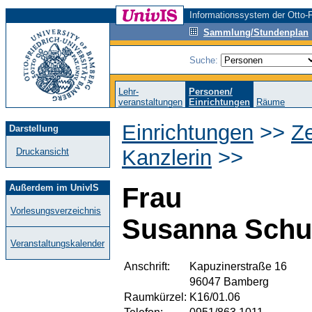
Informationssystem der Otto-F
Sammlung/Stundenplan
Suche:
Lehr-
Personen/
veranstaltungen
Einrichtungen
Räume
Einrichtungen
>>
Ze
Darstellung
Kanzlerin
>>
Druckansicht
Außerdem im UnivIS
Frau
Vorlesungsverzeichnis
Susanna Schu
Veranstaltungskalender
Anschrift:
Kapuzinerstraße 16
96047 Bamberg
Raumkürzel:
K16/01.06