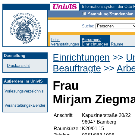
Informationssystem der Otto-F
Sammlung/Stundenplan
Suche:
Lehr-
Personen/
veranstaltungen
Einrichtungen
Räume
Einrichtungen
>>
Un
Darstellung
Beauftragte
>>
Arb
Druckansicht
Außerdem im UnivIS
Frau
Vorlesungsverzeichnis
Mirjam Ziegm
Veranstaltungskalender
Anschrift:
Kapuzinerstraße 20/22
96047 Bamberg
Raumkürzel:
K20/01.15