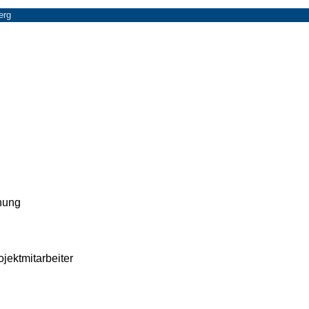
erg
ehung
jektmitarbeiter