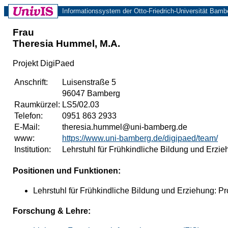
Informationssystem der Otto-Friedrich-Universität Bamb
Frau
Theresia Hummel, M.A.
Projekt DigiPaed
Anschrift:
Luisenstraße 5
96047 Bamberg
Raumkürzel:
LS5/02.03
Telefon:
0951 863 2933
E-Mail:
theresia.hummel@uni-bamberg.de
www:
https://www.uni-bamberg.de/digipaed/team/
Institution:
Lehrstuhl für Frühkindliche Bildung und Erzi
Positionen und Funktionen:
Lehrstuhl für Frühkindliche Bildung und Erziehung: Pro
Forschung & Lehre: