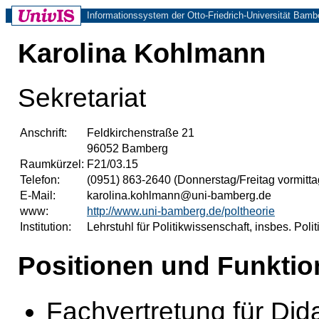
Informationssystem der Otto-Friedrich-Universität Bamb
Karolina Kohlmann
Sekretariat
Anschrift:
Feldkirchenstraße 21
96052 Bamberg
Raumkürzel:
F21/03.15
Telefon:
(0951) 863-2640 (Donnerstag/Freitag vormitta
E-Mail:
karolina.kohlmann@uni-bamberg.de
www:
http://www.uni-bamberg.de/poltheorie
Institution:
Lehrstuhl für Politikwissenschaft, insbes. Poli
Positionen und Funktio
Fachvertretung für Dida