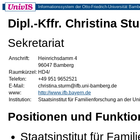
Informationssystem der Otto-Friedrich-Universität Bamb
Dipl.-Kffr. Christina St
Sekretariat
Anschrift:
Heinrichsdamm 4
96047 Bamberg
Raumkürzel:
HD4/
Telefon:
+49 951 9652521
E-Mail:
christina.sturm@ifb.uni-bamberg.de
www:
http://www.ifb.bayern.de
Institution:
Staatsinstitut für Familienforschung an der Uni
Positionen und Funktio
Staatsinstitut für Fami