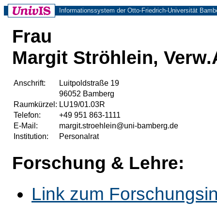
Informationssystem der Otto-Friedrich-Universität Bamb
Frau
Margit Ströhlein, Verw.
Anschrift:
Luitpoldstraße 19
96052 Bamberg
Raumkürzel:
LU19/01.03R
Telefon:
+49 951 863-1111
E-Mail:
margit.stroehlein@uni-bamberg.de
Institution:
Personalrat
Forschung & Lehre:
Link zum Forschungsin