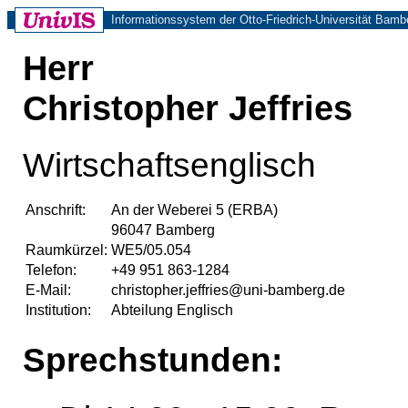
Informationssystem der Otto-Friedrich-Universität Bamb
Herr
Christopher Jeffries
Wirtschaftsenglisch
Anschrift:
An der Weberei 5 (ERBA)
96047 Bamberg
Raumkürzel:
WE5/05.054
Telefon:
+49 951 863-1284
E-Mail:
christopher.jeffries@uni-bamberg.de
Institution:
Abteilung Englisch
Sprechstunden: