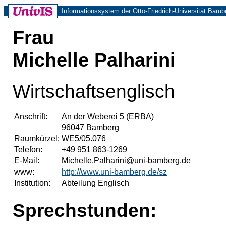
Informationssystem der Otto-Friedrich-Universität Bamb
Frau
Michelle Palharini
Wirtschaftsenglisch
Anschrift:
An der Weberei 5 (ERBA)
96047 Bamberg
Raumkürzel:
WE5/05.076
Telefon:
+49 951 863-1269
E-Mail:
Michelle.Palharini@uni-bamberg.de
www:
http://www.uni-bamberg.de/sz
Institution:
Abteilung Englisch
Sprechstunden: