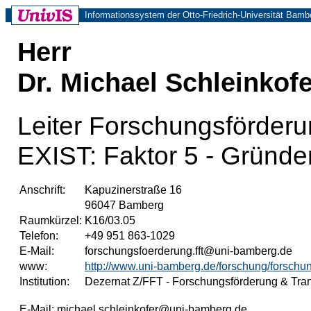
Informationssystem der Otto-Friedrich-Universität Bamb
Herr
Dr. Michael Schleinkofe
Leiter Forschungsförderun
EXIST: Faktor 5 - Grün
Anschrift:
Kapuzinerstraße 16
96047 Bamberg
Raumkürzel:
K16/03.05
Telefon:
+49 951 863-1029
E-Mail:
forschungsfoerderung.fft@uni-bamberg.de
www:
http://www.uni-bamberg.de/forschung/forschu
Institution:
Dezernat Z/FFT - Forschungsförderung & Tran
E-Mail:
michael.schleinkofer@uni-bamberg.de