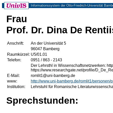
Informationssystem der Otto-Friedrich-Universität Bamb
Frau
Prof. Dr. Dina De Rentii
Anschrift:
An der Universität 5
96047 Bamberg
Raumkürzel:
U5/01.01
Telefon:
0951 / 863 - 2143
Der Lehrsthl in Wissenschaftsnetzwerken: http
https://www.researchgate.net/profile/D_De_Re
E-Mail:
romlit1@uni-bamberg.de
www:
http://www.uni-bamberg.de/romlit1/personen/pro
Institution:
Lehrstuhl für Romanische Literaturwissenscha
Sprechstunden: