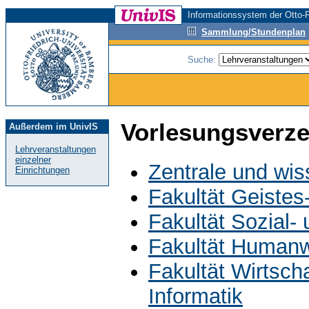
Informationssystem der Otto-F
Sammlung/Stundenplan
Suche:
Vorlesungsverze
Außerdem im UnivIS
Lehrveranstaltungen
einzelner
Zentrale und wis
Einrichtungen
Fakultät Geistes
Fakultät Sozial-
Fakultät Humanw
Fakultät Wirtsch
Informatik