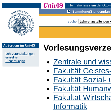
Informationssystem der Otto-F
Sammlung/Stundenplan
Suche:
Vorlesungsverze
Außerdem im UnivIS
Lehrveranstaltungen
einzelner
Zentrale und wis
Einrichtungen
Fakultät Geistes
Fakultät Sozial-
Fakultät Humanw
Fakultät Wirtsch
Informatik