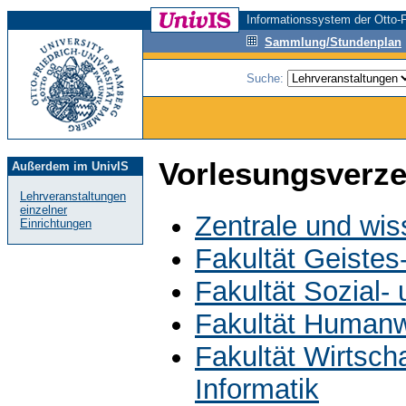
Informationssystem der Otto-F
Sammlung/Stundenplan
Suche:
Vorlesungsverze
Außerdem im UnivIS
Lehrveranstaltungen
einzelner
Zentrale und wis
Einrichtungen
Fakultät Geistes
Fakultät Sozial-
Fakultät Humanw
Fakultät Wirtsch
Informatik