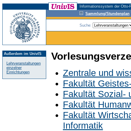
Informationssystem der Otto-F
Sammlung/Stundenplan
Suche:
Vorlesungsverze
Außerdem im UnivIS
Lehrveranstaltungen
einzelner
Zentrale und wis
Einrichtungen
Fakultät Geistes
Fakultät Sozial-
Fakultät Humanw
Fakultät Wirtsch
Informatik