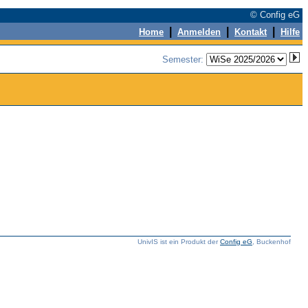
© Config eG
|
|
|
Home
Anmelden
Kontakt
Hilfe
Semester:
UnivIS ist ein Produkt der
Config eG
, Buckenhof