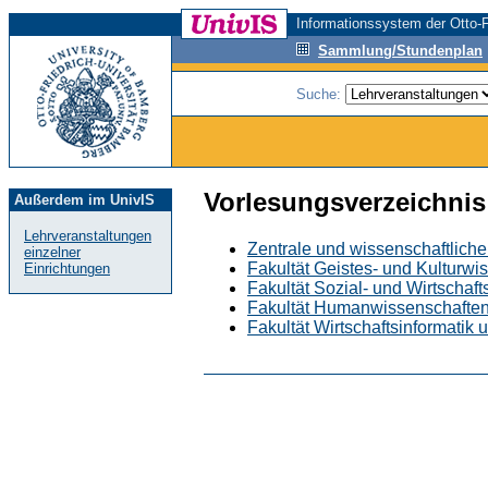
Informationssystem der Otto-F
Sammlung/Stundenplan
Suche:
Vorlesungsverzeichnis
Außerdem im UnivIS
Lehrveranstaltungen
Zentrale und wissenschaftliche
einzelner
Fakultät Geistes- und Kulturwi
Einrichtungen
Fakultät Sozial- und Wirtschaf
Fakultät Humanwissenschafte
Fakultät Wirtschaftsinformatik