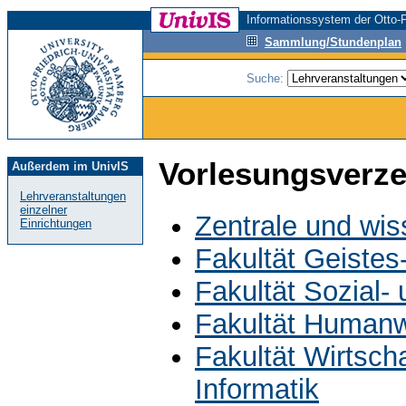
Informationssystem der Otto-F
Sammlung/Stundenplan
Suche:
Vorlesungsverze
Außerdem im UnivIS
Lehrveranstaltungen
einzelner
Zentrale und wis
Einrichtungen
Fakultät Geistes
Fakultät Sozial-
Fakultät Humanw
Fakultät Wirtsch
Informatik