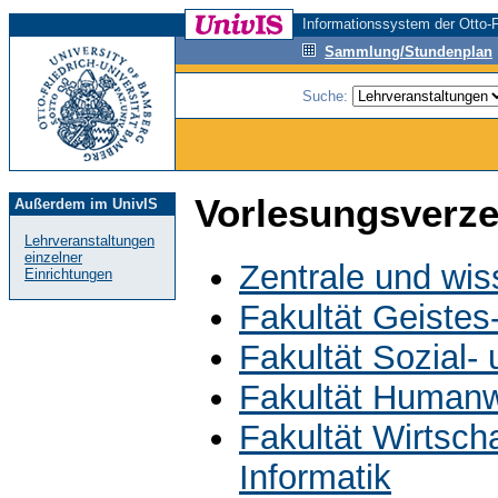
Informationssystem der Otto-F
Sammlung/Stundenplan
Suche:
Vorlesungsverze
Außerdem im UnivIS
Lehrveranstaltungen
einzelner
Zentrale und wis
Einrichtungen
Fakultät Geistes
Fakultät Sozial-
Fakultät Humanw
Fakultät Wirtsch
Informatik