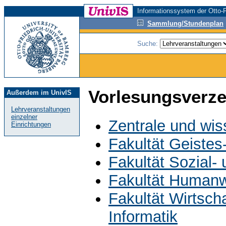
Informationssystem der Otto-F
Sammlung/Stundenplan
Suche:
Vorlesungsverze
Außerdem im UnivIS
Lehrveranstaltungen
einzelner
Zentrale und wis
Einrichtungen
Fakultät Geistes
Fakultät Sozial-
Fakultät Humanw
Fakultät Wirtsch
Informatik