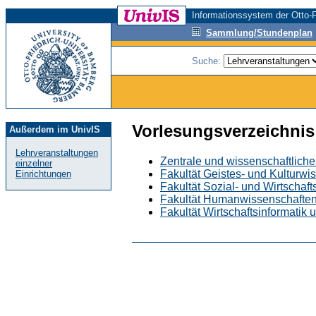
Informationssystem der Otto-F
Sammlung/Stundenplan
Suche:
Vorlesungsverzeichnis
Außerdem im UnivIS
Lehrveranstaltungen
Zentrale und wissenschaftliche
einzelner
Fakultät Geistes- und Kulturwi
Einrichtungen
Fakultät Sozial- und Wirtschaf
Fakultät Humanwissenschafte
Fakultät Wirtschaftsinformatik