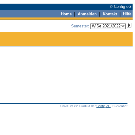
© Config eG
|
|
|
Home
Anmelden
Kontakt
Hilfe
Semester:
UnivIS ist ein Produkt der
Config eG
, Buckenhof