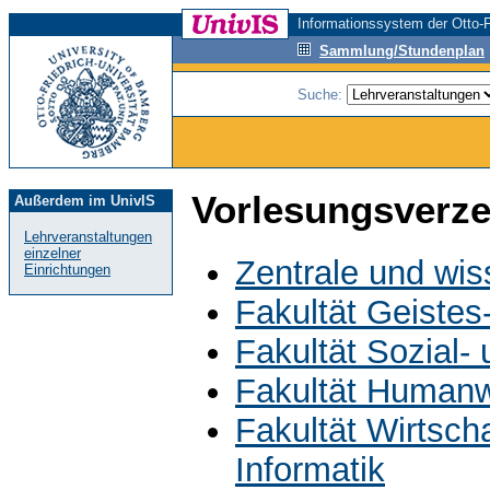
Informationssystem der Otto-F
Sammlung/Stundenplan
Suche:
Vorlesungsverze
Außerdem im UnivIS
Lehrveranstaltungen
einzelner
Zentrale und wis
Einrichtungen
Fakultät Geistes
Fakultät Sozial-
Fakultät Humanw
Fakultät Wirtsch
Informatik