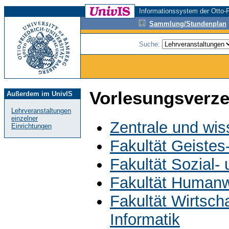
Informationssystem der Otto-F
Sammlung/Stundenplan
Suche:
Vorlesungsverze
Außerdem im UnivIS
Lehrveranstaltungen
einzelner
Zentrale und wis
Einrichtungen
Fakultät Geistes
Fakultät Sozial-
Fakultät Humanw
Fakultät Wirtsch
Informatik