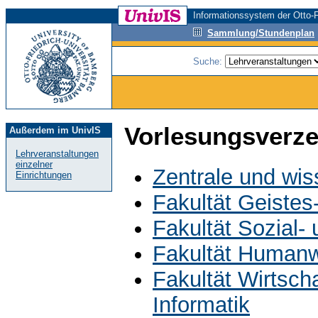
Informationssystem der Otto-F
Sammlung/Stundenplan
Suche:
Vorlesungsverze
Außerdem im UnivIS
Lehrveranstaltungen
einzelner
Zentrale und wis
Einrichtungen
Fakultät Geistes
Fakultät Sozial-
Fakultät Humanw
Fakultät Wirtsch
Informatik