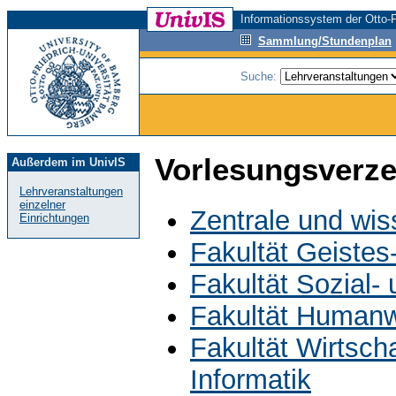
Informationssystem der Otto-F
Sammlung/Stundenplan
Suche:
Vorlesungsverze
Außerdem im UnivIS
Lehrveranstaltungen
einzelner
Zentrale und wis
Einrichtungen
Fakultät Geistes
Fakultät Sozial-
Fakultät Humanw
Fakultät Wirtsch
Informatik