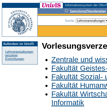
Informationssystem der Otto-F
Sammlung/Stundenplan
Suche:
Vorlesungsverze
Außerdem im UnivIS
Lehrveranstaltungen
einzelner
Zentrale und wis
Einrichtungen
Fakultät Geistes
Fakultät Sozial-
Fakultät Humanw
Fakultät Wirtsch
Informatik